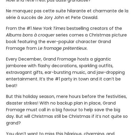
Noël si la fête n’est pas aussi grandiose?
Ne manquez pas cette suite hilarante et charmante de la
série à succès de Jory John et Pete Oswald.
From the #1
New York Times
bestselling creators of the
Albums bons à croquer
series comes a Christmas picture
book featuring the ever-popular character Grand
Fromage from
Le fromage prétentieux
.
Every December, Grand Fromage hosts a gigantic
jamboree with flashy decorations, sparkling outfits,
extravagant gifts, ear-bursting music, and jaw-dropping
entertainment. It’s the #1 party in town and it can’t be
beat!
But this holiday season, mere hours before the festivities,
disaster strikes! With no backup plan in place, Grand
Fromage must call in a big favour to help save the big
day. But will Christmas still be Christmas if it’s not quite so
grand?
You don’t want to miss this hilarious, charming, and