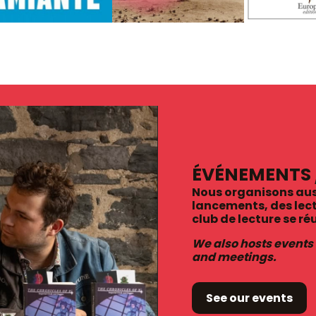
ÉVÉNEMENTS 
Nous organisons aus
lancements, des lect
club de lecture se ré
We also hosts events
and meetings.
See our events